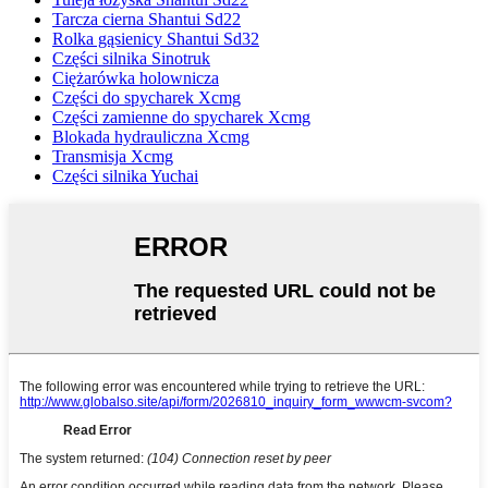
Tarcza cierna Shantui Sd22
Rolka gąsienicy Shantui Sd32
Części silnika Sinotruk
Ciężarówka holownicza
Części do spycharek Xcmg
Części zamienne do spycharek Xcmg
Blokada hydrauliczna Xcmg
Transmisja Xcmg
Części silnika Yuchai