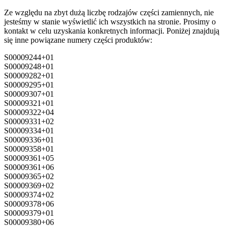
Ze względu na zbyt dużą liczbę rodzajów części zamiennych, nie
jesteśmy w stanie wyświetlić ich wszystkich na stronie. Prosimy o
kontakt w celu uzyskania konkretnych informacji. Poniżej znajdują
się inne powiązane numery części produktów:
S00009244+01
S00009248+01
S00009282+01
S00009295+01
S00009307+01
S00009321+01
S00009322+04
S00009331+02
S00009334+01
S00009336+01
S00009358+01
S00009361+05
S00009361+06
S00009365+02
S00009369+02
S00009374+02
S00009378+06
S00009379+01
S00009380+06