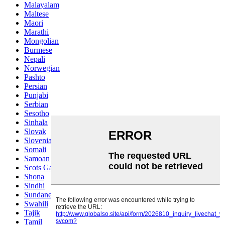
Malayalam
Maltese
Maori
Marathi
Mongolian
Burmese
Nepali
Norwegian
Pashto
Persian
Punjabi
Serbian
Sesotho
Sinhala
Slovak
Slovenian
Somali
Samoan
Scots Gaelic
Shona
Sindhi
Sundanese
Swahili
Tajik
Tamil