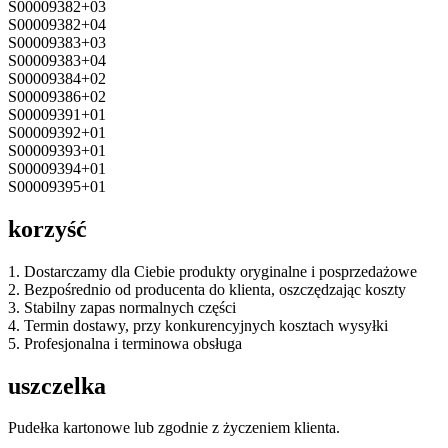
S00009382+03
S00009382+04
S00009383+03
S00009383+04
S00009384+02
S00009386+02
S00009391+01
S00009392+01
S00009393+01
S00009394+01
S00009395+01
korzyść
1. Dostarczamy dla Ciebie produkty oryginalne i posprzedażowe
2. Bezpośrednio od producenta do klienta, oszczędzając koszty
3. Stabilny zapas normalnych części
4. Termin dostawy, przy konkurencyjnych kosztach wysyłki
5. Profesjonalna i terminowa obsługa
uszczelka
Pudełka kartonowe lub zgodnie z życzeniem klienta.