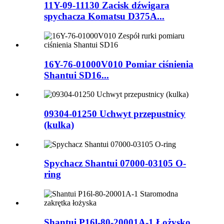
11Y-09-11130 Zacisk dźwigara
spychacza Komatsu D375A...
16Y-76-01000V010 Pomiar ciśnienia
Shantui SD16...
09304-01250 Uchwyt przepustnicy
(kulka)
Spychacz Shantui 07000-03105 O-
ring
Shantui P16l-80-20001A-1 Łożysko