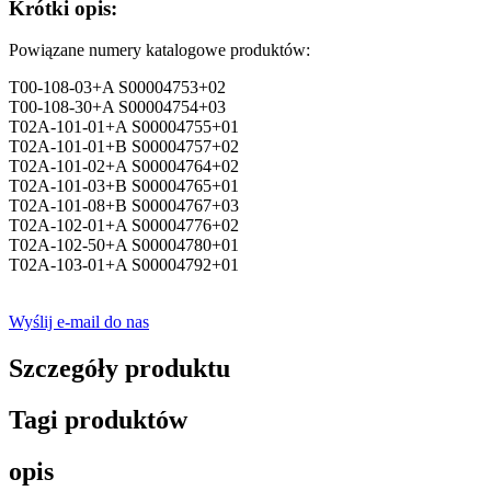
Krótki opis:
Powiązane numery katalogowe produktów:
T00-108-03+A S00004753+02
T00-108-30+A S00004754+03
T02A-101-01+A S00004755+01
T02A-101-01+B S00004757+02
T02A-101-02+A S00004764+02
T02A-101-03+B S00004765+01
T02A-101-08+B S00004767+03
T02A-102-01+A S00004776+02
T02A-102-50+A S00004780+01
T02A-103-01+A S00004792+01
Wyślij e-mail do nas
Szczegóły produktu
Tagi produktów
opis