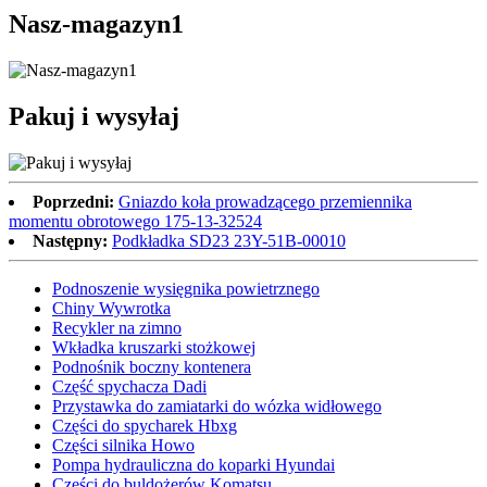
Nasz-magazyn1
Pakuj i wysyłaj
Poprzedni:
Gniazdo koła prowadzącego przemiennika
momentu obrotowego 175-13-32524
Następny:
Podkładka SD23 23Y-51B-00010
Podnoszenie wysięgnika powietrznego
Chiny Wywrotka
Recykler na zimno
Wkładka kruszarki stożkowej
Podnośnik boczny kontenera
Część spychacza Dadi
Przystawka do zamiatarki do wózka widłowego
Części do spycharek Hbxg
Części silnika Howo
Pompa hydrauliczna do koparki Hyundai
Części do buldożerów Komatsu