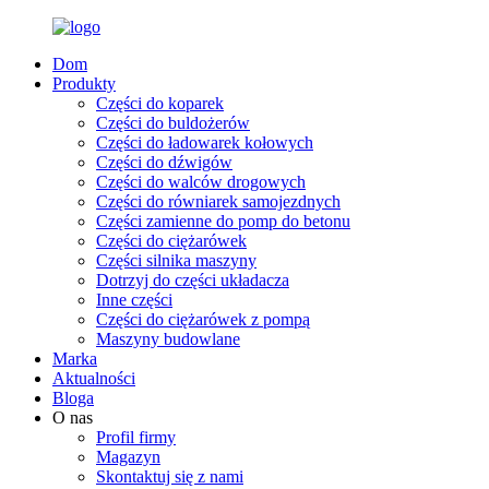
Dom
Produkty
Części do koparek
Części do buldożerów
Części do ładowarek kołowych
Części do dźwigów
Części do walców drogowych
Części do równiarek samojezdnych
Części zamienne do pomp do betonu
Części do ciężarówek
Części silnika maszyny
Dotrzyj do części układacza
Inne części
Części do ciężarówek z pompą
Maszyny budowlane
Marka
Aktualności
Bloga
O nas
Profil firmy
Magazyn
Skontaktuj się z nami