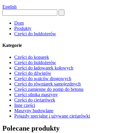
English
Dom
Produkty
Części do buldożerów
Kategorie
Części do koparek
Części do buldożerów
Części do ładowarek kołowych
Części do dźwigów
Części do walców drogowych
Części do równiarek samojezdnych
Części zamienne do pomp do betonu
Części silnika maszyny
Części do ciężarówek
Inne części
Maszyny budowlane
Pojazdy specjalne i używane ciężarówki
Polecane produkty