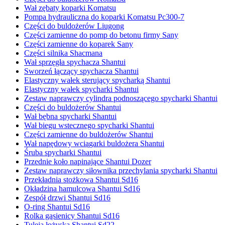
Wał zębaty koparki Komatsu
Pompa hydrauliczna do koparki Komatsu Pc300-7
Części do buldożerów Liugong
Części zamienne do pomp do betonu firmy Sany
Części zamienne do koparek Sany
Części silnika Shacmana
Wał sprzęgła spychacza Shantui
Sworzeń łączący spychacza Shantui
Elastyczny wałek sterujący spycharką Shantui
Elastyczny wałek spycharki Shantui
Zestaw naprawczy cylindra podnoszącego spycharki Shantui
Części do buldożerów Shantui
Wał bębna spycharki Shantui
Wał biegu wstecznego spycharki Shantui
Części zamienne do buldożerów Shantui
Wał napędowy wciągarki buldożera Shantui
Śruba spycharki Shantui
Przednie koło napinające Shantui Dozer
Zestaw naprawczy siłownika przechylania spycharki Shantui
Przekładnia stożkowa Shantui Sd16
Okładzina hamulcowa Shantui Sd16
Zespół drzwi Shantui Sd16
O-ring Shantui Sd16
Rolka gąsienicy Shantui Sd16
Tuleja łożyska Shantui Sd22