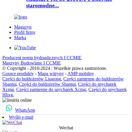
staromodne...
Magazyn
Profil firmy
Marka
Producent pomp hydraulicznych I CCMIE
Maszyny Budowlane I CCMIE
© Copyright - 2010-2024 : Wszelkie prawa zastrzeżone.
Gorące produkty
-
Mapa witryny
-
AMP mobilny
Części do buldożerów Liugong
,
Części zamienne do buldożerów
Shantui
,
Części do buldożerów Shantui
,
Części do spycharek
Xcmg
,
Części zamienne do spycharek Xcmg
,
Części do spycharek
Hbxg
,
WhatsApp
Wyślij e-mail
Wechat